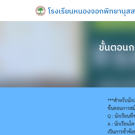
Skip
โรงเรียนหนองจอกพิทยานุสส
to
content
ขั้นตอนก
***สำหรับนักเ
ขั้นตอนการสม
Q : นักเรียนท
A : นักเรียน
เป็นการซ้ำซ้